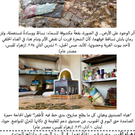
أثر الوجود على الأرض... في الصورة، بقعةٌ مكشوفة للسماء: بساطٌ ووسادةٌ مُستعملة، وثمرُ
رمانٍ يابسٌ تساقط فوقهما، كأنّ الشجرة قرّرت أن تقتفي الأثر وتنام هنا، في الفناء الخلقي
لأحد بيوت القرية وحصونها، للأبد. ميس الجبل، ٢٠ تشرين الثاني ٢٠٢٥. (زهراء لقّيس،
مصدر عام)
"هيّاه الصندوق وهيّاني. كل ما يطلع صاروخ، بدي حط فيه. لأُطفر!" تقول الحاجة سميرة
الصامدة حتى اليوم في الجنوب، عن صندوق دعم المقاومة في دكانها المنزليّ المتواضع. جويّا،
لبنان. ١٠ آذار، ٢٠٢٦. (زهراء لقّيس، مصدر عام)
زهراء لقّيس
مصوّرة مستقلّة تعمل في السرد البصري وإنتاج المحتوى