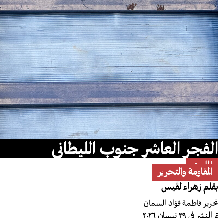
الفجر العاشر جنوب الليطاني
الملحق
المقاومة والتحرير
بقلم
زهراء لقّيس
تحرير
فاطمة فؤاد السمان
تم النشر في ٢٩ نيسان ٢٠٢٦