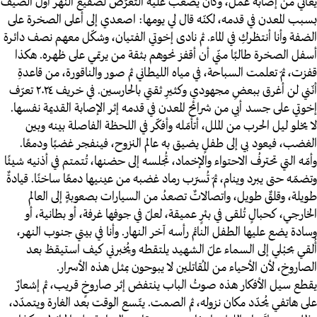
يُعاني من إصابة عمل، وكان يصعب عليه التعرّض لصقيع النهر أوّل الصيف
بسبب المعدن في قدمه، لكنّه قال لي يومها: اصعدي إلى أعلى الصخرة على
الضفة وأنا أنتظركِ في الماء. ثم نادى إخوتي الفتيان، وشكّل معهم نصف دائرة
أسفل الصخرة طالبًا منّي أن أقفز نحوهم بثقة من يرتمي على ظهره. هكذا
قفزت، ثمّ تعلمت السباحة، في مياه الليطاني ثم صور والناقورة، من قاعدةِ
أنّني لن أغرق ببعضِ مجهودي وكثيرِ ثقتي بالحارسين. في خريف ٢٠٢٤ تعرّف
إخوتي على جسد أبي من شرائح المعدن في قدمه إثر الإصابة القديمة نفسها.
لا يخلو ليل الحرب من الملل، أتأمّله وأفكّر في اللحظة الفاصلة بينه وبين
الغضب، فيعود بي إلى طفلٍ يضيق به عالم النزوح، فينفجر غضبًا ودمعًا.
وأمّه التي تحترفُ الاحتواء والإخماد، تُجلسه إلى حضنها، تُتمتم في أذنيه شيئًا
وتضمّه حتى يبرد وينام، ثمّ تُسرّب رماد غضبه من عينيها دمعًا ساخنًا. قيادةٌ
طويلة، وقلقٌ طويل، واتصالاتٌ تصعدُ من السيارات بصعوبةٍ إلى العالم
الخارجي، كحبالٍ تُلقى في بئرٍ عميقة، لعلّ في جوفها غرفة، أو بطانية، أو
وسادة يضع عليها الطفل النائم رأسه آخر النهار. وأنا في بيتي جنوب النهر،
أُلقي بحبْلي إلى السماء علّ الشهيد يلتقطه ويُخبرني كيف استيقظ بعد
الصاروخ، لأن الأحياء من المُقاتلين لا يبوحون بمثل هذه الأسرار.
يقطع سيل الأفكار هذه صوتُ الباب ينتفض إثر صاروخٍ قريب، ثم إشعارٌ
على هاتفي يُحدّد مكان نزوله، ثم الصمت. يتّسع الوقت بعد الغارة ويتمدّد،