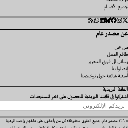
قراءة معمّقة
جميع الأقسام
Social
تويتر
إنستاغرام
فيسبوك
Bluesky
Linkedin
RSS
WhatsApp
Links
عن مصدر عام
من نحن
طاقم العمل
رسائل الى فريق التحرير
إتصلوا بنا
أسئلة شائعة حول ترخيصنا
القائمة البريدية
اشتركوا في قائمتنا البريدية للحصول على آخر المستجدات
© ٢٠٢٦ مصدر عام. جميع الحقوق محفوظة؛ كل من يأخذون على عاتقهم واجب الرعاية