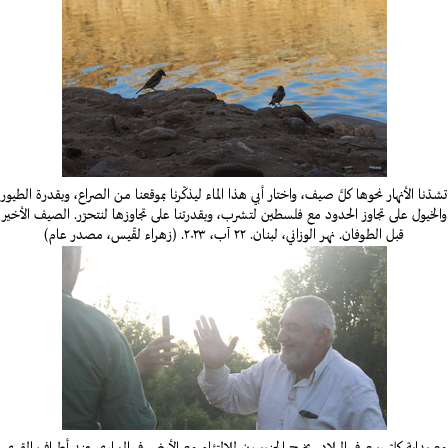
تشدّنا الأنهار نحوها كلَّ صيف، واختار أبي هذا الماء ليذكّرنا بموقعنا من الصراع، وبقدرة الطيور
والخيول على تجاوز الحدود مع فلسطين لتشرب، وبقدرتنا على تجاوزها لنتحرّر. الصيف الأخير
قبل الطوفان. نهر الوزاني، لبنان. ٢٢ آب، ٢٠٢٣. (زهراء لقّيس، مصدر عام)