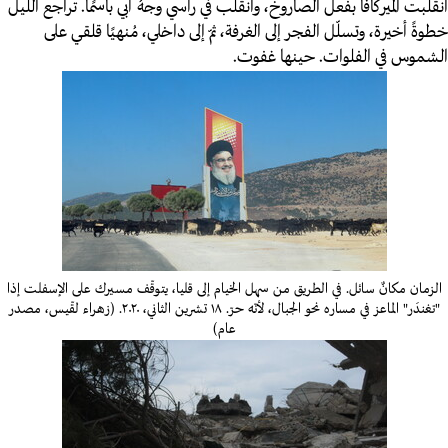
انقلبت الميركافا بفعل الصاروخ، وانقلب في رأسي وجهُ أبي باسمًا. تراجع الليل
خطوةً أخيرة، وتسلّل الفجر إلى الغرفة، ثمّ إلى داخلي، مُنهيًا قلقي على
الشموس في الفلوات. حينها غفوت.
الزمان مكانٌ سائل. في الطريق من سهل الخيام إلى قليا، يتوقّف مسيرك على الإسفلت إذا
"تغندَر" الماعز في مساره نحو الجبال، لأنّه حرّ. ١٨ تشرين الثاني، ٢٠٢٠. (زهراء لقّيس، مصدر
عام)