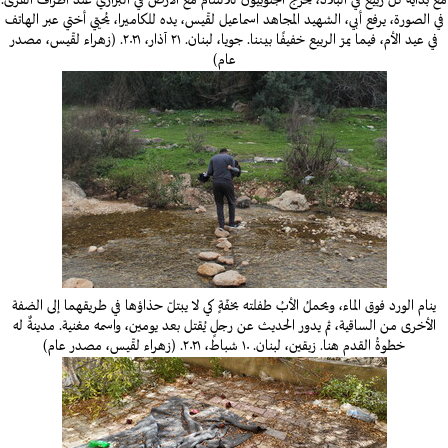
مع بداية كلّ ربيع في البلاد، يخرج الجنوبيون للالتئام مع الأرض في البراري عند أطراف القرى.
في الصورة، يرفع أبي، الشهيد المجاهد اسماعيل لقّيس، يده للكاميرا، يُحيّي أختي عبر الهاتف
في عيد الأم، فيما يمرّ الربيع خفيفًا بيننا. جويا، لبنان. ٢١ آذار، ٢٠٢١. (زهراء لقّيس، مصدر
عام)
ينام الورد فوق الماء، ويحملُ الأبُ طفلته بخفّةٍ كي لا يبتلّ حذاؤها في طريقهما إلى الضفة
الأخرى من الساقية، ثم يدور الحديث عن رجلٍ يُقتل بعد يومين، واسمه مغنية. مدينةٌ له
خطوةُ القدم هنا. زبقين، لبنان. ١٠ شباط، ٢٠٢١. (زهراء لقّيس، مصدر عام)