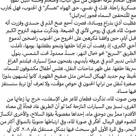
يُحاول اقتحام غرفة الجلوس من شقّ الباب، واقتحام وحشة اللّيل كقوةٍ
عسكريةٍ راجلة. قلتُ في نفسي، حتى الهواء "تعسكَر" في الجنوب، فهل يُحارب
مع المُلتحفين السماء فُجور إسرائيل؟
غطّيت أذنيّ بذراعٍ ووسادة، فصرت أسمع ضخ الدّم في جسدي وقرّرت أنّه
صوتُ الماء يجري في روحي لأنّني في الضيعة. وتذكّرت مشهد النزوح الكبير
قبل أيّام، حين وافقنا مُكرهين على الخروج من الجنوب راضخين لدموع
أختي الكبرى، إذ رفضت أن تتركنا خلفها وتنجو بطفلتها. يومها، تأمّلت
الطريق "السريع" نحو شمال النهر: جسدٌ ممدودٌ تحت الشمس، يتولّى
الناس تدبير الدم في عروقه بأيديهم، يفتحون ممرًّا لسيارة، فيلتئم الفراغ
سريعًا خلفها. على ظهر شاحنات النقل، يجلس أطفالٌ مكشوفون للسماء،
يُحيط بهم حديد الهيكل الساخن مثل صفيح الظهيرة. كانوا يُشبهون بذورًا
صغيرة تُنقل من ترابها الحنون في حوضٍ مؤقّت، ولا تعرف أيَّ تربةٍ ستستقرّ
فيها مساءً.
ومن صوت الماء، تذكّرت قطعان الماعز على الإسفلت، خرج بها رُعاتها من
القرى، تسيرُ بين السيارات النازحة كما لو أنّ الطريق عاد فجأةً إلى معناه
الأقدم؛ ممرٌّ بين دوحتَي ماء، إحداها مغصوبةٌ بقوّة السلاح، والأخرى انكسارٌ
للضوء فوق الرمال. أفكّر في صورة الماء، وفي ارتباطها جنوبيًّا بالسّواقي أكثر من
البحر، وفي المرة الأولى التي سبحتُ فيها بشكلٍ مستقلّ عام ٢٠٠٨. كان أبي