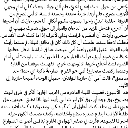
اعتراضها. عتمةٌ خالصة، رافقها استنشاقُ كثافة الدخان وغبارُ الأشياء التي
تختفي من حولي. قلتُ إسمَيْ أُختَيّْ، فلم ألقَ جوابًا. رفعتُ كفّي أمام وجهي
لأُجرّب بصري، فلم أرَها. تجربةٌ سمعيّة وحسيّة قاسية، ثمّ أمي تصرخُ من
الغرفة الخلفية "بناتي راحوا" بصوتٍ مكلومٍ أبكاني. أنا بخير-حاولتُ أن أخبرها،
أن أصرخ، فدخل المزيد من الدخان والغبار إلى جوفي. شعرتُ بلهيبٍ في
حنجرتي وأردتُ أن أتنفّس، فرفعتُ يداي لأعرف إذا ما كنتُ تحت الأنقاض.
ذُهلتُ لاحقًا عندما علمتُ أن كلّ ذلك كان في دقائق قليلة، ثم عندما رأيتُ
باب الغرفة الثقيل الذي رفعتهُ أمي لتبحث عنّا في فراشنا. دخل لحظتها
خيطٌ من ضوءٍ أزرق، فرأيتُ الغبار عبره يلفّنا، ورأيتُ "سيلويت" أمي أمام
الضوء تشدّ أختاي نحوها، ثمّ توجَّهت نحوي، ففهمتُ موقعنا من الغارة.
وعندما ركضتُ متجاوزةً أمّي نحو الفراغ، صارخةً باكية "في حدا؟ حدا
سامعني"، قالت أمي أنّ جارَينا المؤقتَيْن، جميلَيْ الوجه، أصبحا جارَينا إلى
الأبد.
هذا الأسبوع، قضيتُ الليلة العاشرة من الحرب الجارية أفكّر في طرق الموت
بصاروخ، وفي وجه أبي، وفي كلّ المرات التي رأيته فيها نائمًا مُغلقَ العينين، علّ
عينيَّ تنامان مثله. كنتُ أحاول أن أتذكّر شكل نومه، وكيف كنتُ أقترب منه
طفلةً لأراقب ارتفاع صدره ببطءٍ وانخفاضه، وكيف يصمتُ الكون حوله
احترامًا لقيلولته. فكّرت في صفير الهواء في الخارج يُنافس أصوات الصواريخ،