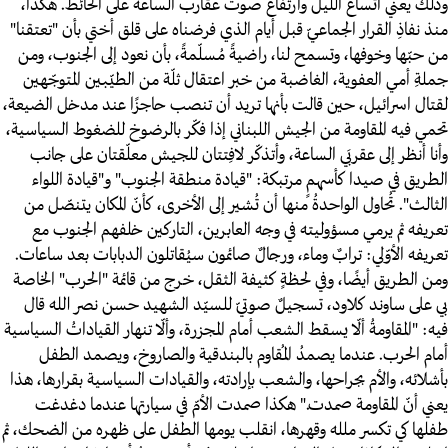
وذلك يعني اتَساع الليل وارتفاع صوت عقارب الساعة على الحائط. هكذا،
منذ نفاذِ القرار الجماعيّ قبل أيام الذي فرضناه على قلق أختي بأن "تعتقنا"
من حبّها وخوفها، وتسمح لنا، راضيةً مُسلّمةً، بأن نعود إلى الجنوب، ومن
جملةِ أمي العفوية، الغاضبة من خبر اعتقال ثلّة من الطيّبين المتوجّهين
لقتال اسرائيل، حين قالت بأنها تريد أن تنصب حاجزًا عند مدخل الضيعة،
تحمي فيه المقاومة من الجيش اللبناني إذا فكّر بالرضوخ للضغوط السياسية،
وأنا أنظر إلى عقربَي الساعة، وأتذكّر لافِتتان للجيش معلّقتان على جانب
الطريق في صيدا كأسهمٍ مرتبكة: "قيادة منطقة الجنوب" و"قيادة اللواء
الثالث". تُحاول الواحدةُ منها أن تُشير إلى الأخرى، كأنّ المكان يتنصّل من
تعريفه ثم يرمي مسؤوليته في وجه العابرين، التاركين خلفهم الجنوب مع
تعريفه الأوّلي: ترابٌ وماء، ورجالٌ صائمون سيُقاتلون الدبابات بعد ساعات.
ومن الطريق أيضًا، وفي لحظةٍ كثيفة الثقل، خرج من قائمة "الحرب" الخاصة
بي على ساوند كلاود، تسجيلٌ صوتيّ للسيّد الشهيد حسن نصر الله قال
فيه: "المقاومةُ ألّا يسقط الشعب أمام المجزرة، وألّا تنهار القياداتُ السياسية
أمام الحرب. عندما يصمدُ المُقاوم بالبندقية والصاروخ، ويصمد الطفل
بأشلائه، والأم بجراحها، والشعب بإرادته، والقيادات السياسية بقرارها، هذا
يعني أنّ المقاومة صمدت." هكذا صمدت الأمّ في سيارتها عندما دغدغت
طفلها كي تكسر ملله وقهرها، انقلب يومها الطفل على ظهره من الضحك، ثم