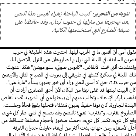
تنويه من التحرير
: كتبت الباحثة زهراء لقّيس هذا النص
بعد تهجيرها من منزلها في جنوب لبنان، وقد حافظنا على
صيغة المضارع التي استخدمتها الكاتبة.
تقول أمي أنّ أقسى ما في الحرب ليلُها. اختبرت هذه الحقيقة في حرب
تشرين السابقة، في الليلة التي نزل بها صاروخان على المنزل المُلاصق لنا،
واعتقدت أنّني تحت الأنقاض. "كابوس صوتي، سلو موشن" هكذا عنونتُ
تلك الليلة في مذكّرةٍ كتبتُها في طريقي إلى بيروت في الصباح الثاني والأربعين
من حرب ٢٠٢٤، حتى لا أنسى المعنى وراء أيّ خبرٍ جنوبيّ يبدأ بـ "غارة على".
كان البيت ليلتها قد غفى تعِبًا من البكاء، لأنّ أختي الصغرى أرادت أن
تذهب لمركز الإسعاف وتطلب منهم أن يبحثوا عن أبي الشهيد تحت أنقاض
البلدة المجاورة. كان نومًا خفيفًا بعيونٍ مُثقلة، فتحتُها بقوةٍ فجأةً وجلست.
الصاروخ يقترب. و"يقترب" تعني؛ ثانيتين وقد يصبح في قلبي. طار كل شيء،
وقع كل شيء، تكسّر كل شيء، سمعتُ صخورًا بأحجامٍ مختلفة تتساقط من
أعلى لأسفل، ومن جهاتٍ بدَت أكثر من أربعة، حاولَت جدران الغرفة