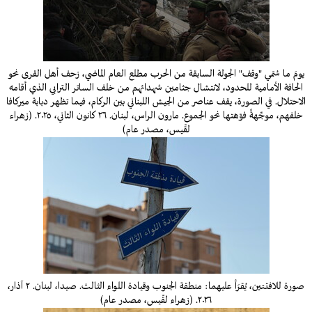
يومَ ما سُمّي "وقف" الجولة السابقة من الحرب مطلع العام الماضي، زحف أهل القرى نحو
الحافة الأمامية للحدود، لانتشال جثامين شهدائهم من خلف الساتر الترابي الذي أقامه
الاحتلال. في الصورة، يقف عناصر من الجيش اللبناني بين الركام، فيما تظهر دبابة ميركافا
خلفهم، موجِّهةً فوّهتها نحو الجموع. مارون الراس، لبنان. ٢٦ كانون الثاني، ٢٠٢٥. (زهراء
لقّيس، مصدر عام)
صورة للافتتين، يُقرَأ عليهما: منطقة الجنوب وقيادة اللواء الثالث. صيدا، لبنان. ٢ آذار،
٢٠٢٦. (زهراء لقّيس، مصدر عام)