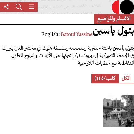
تجاوز
القائمة
بحث
are
إلى
his
المحتوى
الأقسام والمواضيع
age
الرئيسي
بتول ياسين
English:
Batoul Yassine
بتول ياسين
باحثة حضرية ومصممة ومنسقة بحوث في مختبر المدن بيروت
في الجامعة الأميركية في بيروت. تركّز بحوثها على الأزمات والنزوح المطوَّل
المتقاطعة مع خطابات اللارسمية.
Role
الكل
كاتب/ة (1)