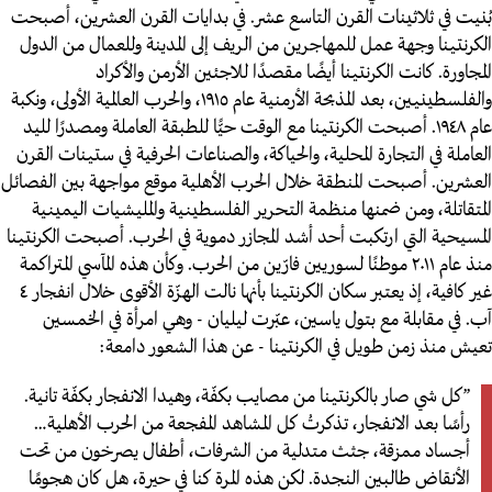
بُنيت في ثلاثينات القرن التاسع عشر. في بدايات القرن العشرين، أصبحت
الكرنتينا وجهة عمل للمهاجرين من الريف إلى المدينة وللعمال من الدول
المجاورة. كانت الكرنتينا أيضًا مقصدًا للاجئين الأرمن والأكراد
والفلسطينيين، بعد المذبحة الأرمنية عام ١٩١٥، والحرب العالمية الأولى، ونكبة
عام ١٩٤٨. أصبحت الكرنتينا مع الوقت حيًّا للطبقة العاملة ومصدرًا لليد
العاملة في التجارة المحلية، والحياكة، والصناعات الحرفية في ستينات القرن
العشرين. أصبحت المنطقة خلال الحرب الأهلية موقع مواجهة بين الفصائل
المتقاتلة، ومن ضمنها منظمة التحرير الفلسطينية والمليشيات اليمينية
المسيحية التي ارتكبت أحد أشد المجازر دموية في الحرب. أصبحت الكرنتينا
منذ عام ٢٠١١ موطنًا لسوريين فارّين من الحرب. وكأن هذه المآسي المتراكمة
غير كافية، إذ يعتبر سكان الكرنتينا بأنها نالت الهزّة الأقوى خلال انفجار ٤
آب. في مقابلة مع بتول ياسين، عبّرت ليليان - وهي امرأة في الخمسين
تعيش منذ زمن طويل في الكرنتينا - عن هذا الشعور دامعة:
”كل شي صار بالكرنتينا من مصايب بكفّة، وهيدا الانفجار بكفّة تانية.
رأسًا بعد الانفجار، تذكرتُ كل المشاهد المفجعة من الحرب الأهلية…
أجساد ممزقة، جثث متدلية من الشرفات، أطفال يصرخون من تحت
الأنقاض طالبين النجدة. لكن هذه المرة كنا في حيرة، هل كان هجومًا