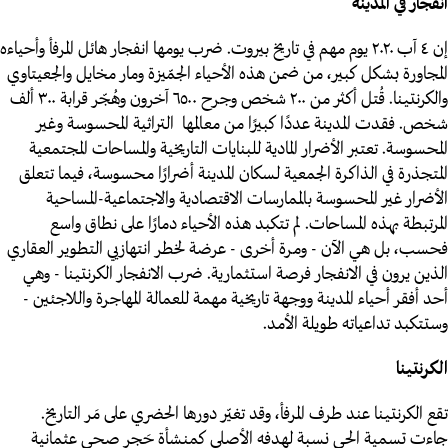
انفجار في المدينة
إن ٤ آب ٢٠٢٠ يوم مهم في تاريخ بيروت. ضرب يومها انفجار هائل المرفأ وأحياءه
المجاورة بشكل كبير، من ضمن هذه الأحياء الجمّيزة ومار مخايل والجعيتاوي
والكرنتينا. قُتل أكثر من ٢٠٠ شخص وجرح ٦٥٠٠ آخرون وهُجّر قرابة ٣٠٠ ألف
شخص. فقدت المدينة عددًا كبيرًا من معالمها التراثية المحسوسة وغير
المحسوسة. تعتبر الأضرار المادية للبنايات التاريخية والمساحات المجتمعية
المتجذرة في الذاكرة الجمعية لسكان المدينة أضرارًا محسوسة، فيما تتعلق
الأضرار غير المحسوسة بالممارسات الاقتصادية والاجتماعية-المساحية
المرتبطة بهذه المساحات. لم تتكبد هذه الأحياء دمارًا على نطاق واسع
فحسب، بل هي الآن - ومرة أخرى - عرضة لخطر انتهازيي التطوير العقاري
الذين يرون في الانفجار فرصة استثمارية. ضرب الانفجار الكرنتينا - وهي
أحد أفقر أحياء المدينة ووجهة تاريخية مهمة للعمالة المهاجرة واللاجئين -
وستتكبد تداعياته طويلة الأمد.
الكرنتينا
تقع الكرنتينا عند طرف المرفأ، وقد تغيّر دورها الحضري على مَر التاريخ.
جاءت تسمية الحي نسبة لهدفه الأصلي كمنشأة حَجر صحي عثمانية