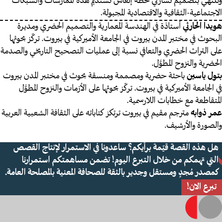
وتنتهي بتصميم تشاركي لخطة إنعاش تستديم هذه الممارسات والشبكات
الاجتماعية-الثقافية والاقتصادية المجبولة.
هويدا الحارثي
أستاذة في الهندسة المعمارية والتصميم الحضري ومديرة
البحوث في مختبر المدن بيروت في الجامعة الأميركية في بيروت. تركّز بحوثها
على التراث الحضري والتعافي نسبة إلى عمليات التصحيح التاريخي والصدمة
الحضرية والنزوح المطوَّل.
بتول ياسين
باحثة حضرية ومصممة ومنسقة بحوث في مختبر المدن بيروت
في الجامعة الأميركية في بيروت. تركّز بحوثها على الأزمات والنزوح المطوَّل
المتقاطعة مع خطابات اللارسمية.
عمر ذوابه
مترجم مقيم في بيروت ترتكز كتاباته على الثقافة الشعبية العربية
والصورة والأرشيف.
هل هذه القصة قيّمة برأيكم؟ ساعدونا في الاستمرار لإنتاج القصص
التي تهمكم من خلال التبرع اليوم! تضمن مساهمتكم استمرارنا
كمصدر مُجدٍ ومستقل وجدير بالثقة للصحافة المعنية بالمصلحة العامة.
تبرع الان!