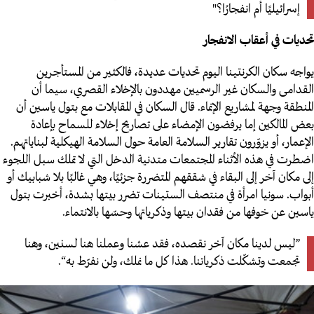
إسرائيليًا أم انفجارًا؟"
تحديات في أعقاب الانفجار
يواجه سكان الكرنتينا اليوم تحديات عديدة، ف
الكثير من المستأجرين
القدامى والسكان غير الرسميين مهددون بالإخلاء القصري، سيما أن
المنطقة وجهة لمشاريع الإنماء
. قال السكان في المقابلات مع بتول ياسين أن
بعض المالكين إما يرفضون الإمضاء على تصاريح إخلاء للسماح بإعادة
الإعمار، أو يزوّرون تقارير السلامة العامة حول السلامة الهيكلية لبناياتهم.
اضطرت في هذه الأثناء المجتمعات متدنية الدخل التي لا تملك سبل اللجوء
إلى مكان آخر إلى البقاء في شققهم المتضررة جزئيًا، وهي غالبًا بلا شبابيك أو
أبواب. سونيا امرأة في منتصف الستينات تضرر بيتها بشدة، أخبرت بتول
ياسين عن خوفها من فقدان بيتها وذكرياتها وحسّها بالانتماء.
”ليس لدينا مكان آخر نقصده، فقد عشنا وعملنا هنا لسنين، وهنا
تجمعت وتشكّلت ذكرياتنا. هذا كل ما نملك، ولن نفرّط به“.