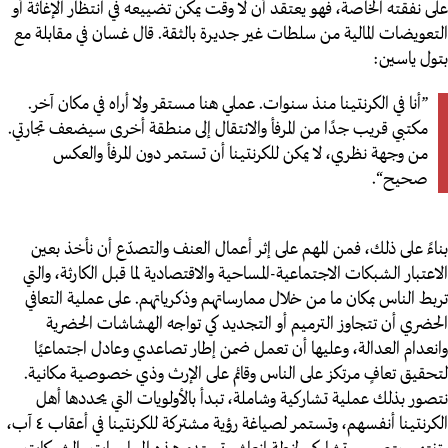
على نفقته الخاصة، فهو يعتقد أن لا وقت يمكن تضييعه في انتظار الإغاثة أو
التعويضات المالية من سلطات غير جديرة بالثقة. قال غسان في مقابلة مع
بتول ياسين:
”أنا في الكرنتينا منذ سنوات. عملي هنا مستقر ولا أراه في مكان آخر.
مكتبي قريب جدًا من المرفأ والانتقال إلى منطقة أخرى سيضعف تجارتي.
من وجهة نظري، لا يمكن للكرنتينا أن تستمر دون المرفأ والعكس
صحيح“.
بناءً على ذلك، فمن المهم على إثر أعمال العنف والتصدّع أن نأخذ بعين
الاعتبار الشبكات الاجتماعية-المساحية والاقتصادية لما قبل الكارثة، والتي
تربط الناس بمكان ما من خلال ممارساتهم وذكرياتهم.
على عملية التعافي
الحضري أن تتجاوز الترميم أو التجديد كي تواجه الهشاشات الحضرية
وانعدام العدالة، وعليها أن تعمل ضمن إطار تصاعدي وعادل اجتماعيًا
لتحقيق تعافٍ مرتكز على الناس وقائم على الإرث وذي خصوصية مكانية.
نتصور بذلك عملية تشاركية وشاملة، تبدأ بالأولويات التي يحددها أهل
الكرنتينا أنفسهم، وتستمر لصياغة رؤية مشتركة للكرنتينا في أعقاب ٤ آب،