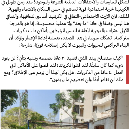
تشكل الممارسات والاحتفالات الدينية المتنوعة والموجودة منذ زمن طويل في
الكرنتينا تجربة اجتماعية قوية تساهم في حس السكان بالانتماء والهوية.
لذلك، ف
إن الإرث الاجتماعي-الثقافي في الكرنتينا أساسي لتعافيها، والتعافي
هنا ليس وضعًا في خانة ”ما-بعد“ ولا عملية محسوسة، إنما هو بالدرجة
الأولى اعتراف بالتجربة المُعاشة للناس المرتبطين بأماكن ذات ذكريات
متراكمة.
تشكك سونيا، في هذا الصدد، بعملية إعادة الإعمار وتؤكد أن
البناء التراكمي للحيوات والبيوت لا يمكن إصلاحه فوريًا، شارحة:
”كيف سنصلح بيتنا الذي قضينا ٣٠ عامًا نصممه ونبنيه بتأنٍ؟ لن يعود
شيء كما كان سابقًا. لقد قتلوا ذكرياتنا؛ لقد قضوا على الأماكن التي
تحمل ٤٠ عامًا من الذكريات. هل يمكن لهذا أن يُرمم على الإطلاق؟ ومع
ذلك لن نغادر أبدًا ولن نعطيهم ما يريدون“.