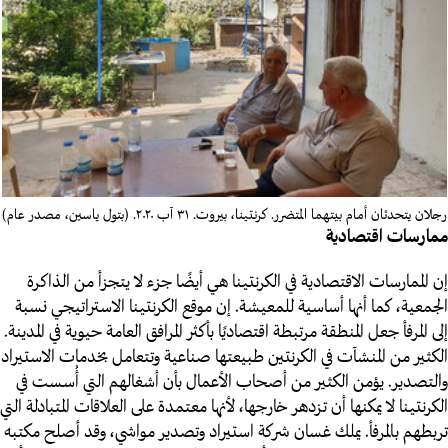
رجلان يتحدثان أمام
بيتهما المتضرر
.
كرنتينا، بيروت.
٣١ آب ٢٠٢٠. (بتول ياسين، مصدر عام)
ممارسات اقتصادية
إن الممارسات الاقتصادية في الكرنتينا هي أيضًا جزء لا يتجزأ من الذاكرة
الجمعية، كما أنها أساسية للمعيشة.
إن موقع الكرنتينا الاستراتيجي نسبة
إلى المرفأ جعل المنطقة مرتبطة اقتصاديًا بأكثر المرافق العامة حيوية في المدينة
.
الكثير من المنشآت في الكرنتين طبيعتها صناعية وتتعامل بخدمات الاستيراد
والتصدير. يؤمن الكثير من أصحاب الأعمال بأن أشغالهم التي أُسست في
الكرنتينا لا يمكنها أن تزدهر خارجها، لأنها معتمدة على العلاقات المتبادلة التي
تربطهم بالمرفأ. يملك غسان شركة استيراد وتصدير مواشي، وقد أصلح مكتبه