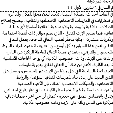
ترجمة
تم النشر في ٦ تشرين الأول ٢٠٢٠
في أعقاب أحداث التصدّع العنيفة، تتكبد المدن محوًا للمكان والذاكرة
واضطرابات في الممارسات الاجتماعية-الاقتصادية والثقافية، فيصبح إصلاح
الصلات العاطفية والروحانية والاجتماعية-الثقافية أساسيًّا لأي عملية
تعافٍ، فيما يصبح الإرث الثقافي - الذي يضم مواقع ذات أهمية اجتماعية
وذكريات متشاركة - بمثابة محفِّز لعملية التعافي الناجحة. يعمل التعافي
الثقافي ضمن هذا السياق بشكل أوسع من التعريف المحدود للتراث المرتبط
بالمحسوس والتاريخي، ويتعدى عملية التعافي العاجلة المرتكزة على الناس،
والقائمة على الإرث، وذات الخصوصية المكانية، كي يواجه الحاجات الأساسية
لما بعد الكارثة. الأهم من ذلك أن التعافي الثقافي يعنى بالممارسات
الاجتماعية-المساحية التي تمثل جزءًا من الإرث غير المحسوس، ويعمل على
المدى البعيد على إعادة بناء الممارسات الثقافية المقوّضة، والروابط
الاجتماعية، والشبكات الاقتصادية. لذلك، فإن الأحياء الصناعية
والتجمعات السكنية
غير الرسمية مثل الكرنتينا، التي تمتاز بتاريخ اجتماعي
وثقافي واقتصادي عميق، هي جديرة - كمثل أي حي آخر - بعملية تعافٍ
مرتكزة على الناس وقائمة على الإرث وذات خصوصية مكانية.