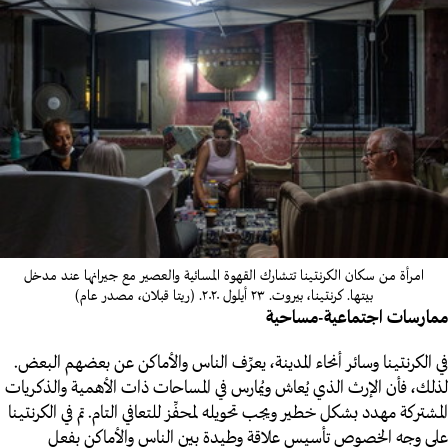
امرأة من سكان الكرنتينا تتشارك القهوة المسائية والعصير مع جيرانها عند مدخل
بيتها.
كرنتينا، بيروت.
٢٣ أيلول ٢٠٢٠. (ريتا قبلان، مصدر عام)
ممارسات اجتماعية-مساحية
في الكرنتينا وسائر أنحاء المدينة، يعرِّف الناس والأماكن عن بعضهم البعض.
لذلك، فأن الإرث الذي يُعاش ويُمارس في المساحات ذات الأهمية والذكريات
المشتركة مهدد بشكل خطير ويجب تحويله لمحفِّز للتعافي التام. تم في الكرنتينا
على وجه الخصوص تأسيس علاقة وطيدة بين الناس والأماكن بفعل