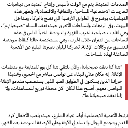
الصدمات العديدة. يتم مع الوقت تأسيس وإنتاج العديد من ديناميات
الممارسات الاجتماعية-المساحية، والثقافية والاقتصادية، وتظهر هذه
الديناميات بوضوح في الطوابق الأرضية التي تضج بالحركة، ومداخل
البيوت، وفي الردهات والمساحات الأخرى حيث تعقد النساء ”صبحياتهم“،
وهي لقاءات صباحية لشرب القهوة والدردشة. اختبأ الناس في هذه
المساحات من النيران خلال الحرب، وهي مستخدمة حاليًا كنقاط مرجعية
للتنسيق مع وكالات الإغاثة. تشاركنا ليليان تعبيرها البليغ عن الأهمية
المضاعفة لهذه المساحات:
”هنا كنا نعقد صبحياتنا، والآن نلتقي هنا كل يوم للمتابعة مع منظمات
الإغاثة. إنه مكان مثالي للبقاء على تواصل مباشر مع الجميع، وتحديدًا
جيراننا الذين يسكنون في الطوابق العليا الذين يستصعب مقدمو الإغاثة
التواصل معهم. أصبح هذا المكان الآن محطة توزيع للمساعدات، ولا
زلنا نعقد صبحياتنا ها“.
ترتبط الأهمية الاجتماعية أيضًا بحياة الشارع، حيث يلعب الأطفال كرة
القدم ويتجمع الرجال والنساء في الأزقة وعلى الأرصفة للدردشة بعد الظهر.