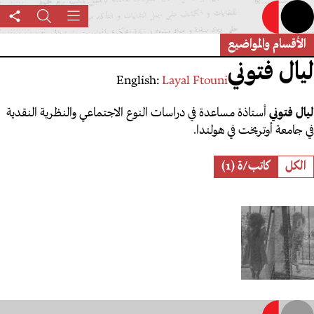
تجاوز
القائمة
بحث
are
إلى
his
المحتوى
الأقسام والمواضيع
age
الرئيسي
ليال فتوني
English:
Layal Ftouni
ليال فتوني
أستاذة مساعدة في دراسات النوع الاجتماعي والنظرية النقدية
في جامعة أوتريخت في هولندا.
Role
الكل
كاتب/ة (1)
"هم