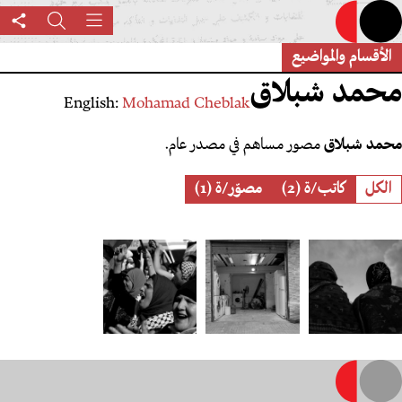
تجاوز
القائمة
بحث
are
إلى
his
المحتوى
الأقسام والمواضيع
age
الرئيسي
محمد شبلاق
English:
Mohamad Cheblak
محمد شبلاق
مصور مساهم في مصدر عام.
Role
الكل
كاتب/ة (2)
مصوّر/ة (1)
Displace
Nabaa’s
من
and
Changing
المخيمات